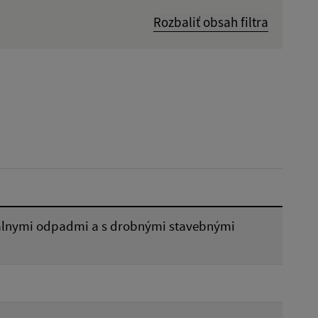
Rozbaliť obsah filtra
Dátum zverejnenia od:
Platnosť do:
Reset
nálnymi odpadmi a s drobnými stavebnými