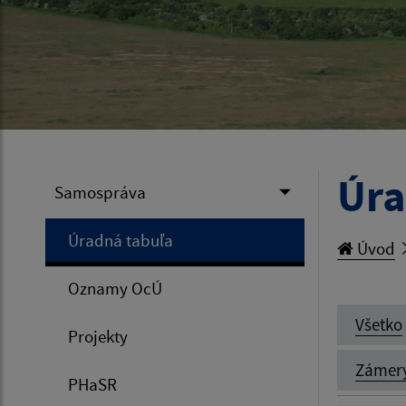
Úra
Samospráva
Úradná tabuľa
Úvod
Oznamy OcÚ
Všetko
Projekty
Zámer
PHaSR