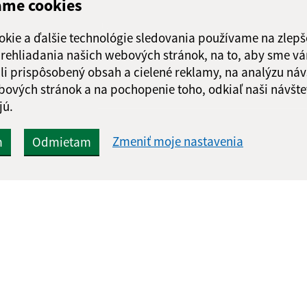
ame cookies
Google reCaptcha Response
Odoslať správu
okie a ďalšie technológie sledovania používame na zlepš
 prehliadania našich webových stránok, na to, aby sme v
li prispôsobený obsah a cielené reklamy, na analýzu náv
bových stránok a na pochopenie toho, odkiaľ naši návšte
jú.
Zmeniť moje nastavenia
m
Odmietam