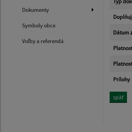
Typ do
Dokumenty
Doplňuj
Symboly obce
Dátum z
Voľby a referendá
Platnos
Platnos
Prílohy
späť