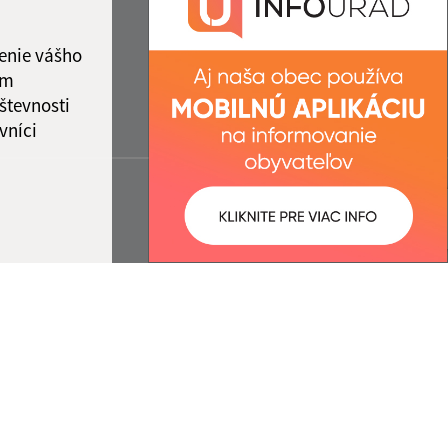
enie vášho
ám
števnosti
vníci