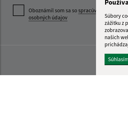
Použív
Oboznámil som sa so
spracúvaním
Súbory co
osobných údajov
zážitku z
zobrazova
našich we
prichádza
Súhlasí