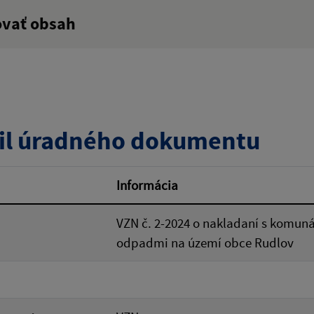
ovať obsah
:
Popis:
zverejnenia do:
Platnosť od:
il úradného dokumentu
ovať
Informácia
VZN č. 2-2024 o nakladaní s komu
odpadmi na území obce Rudlov