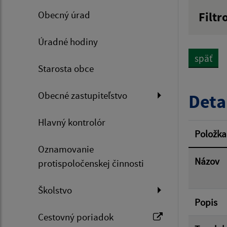
Obecný úrad
Filtr
Názov
Úradné hodiny
späť
Starosta obce
Dátum 
Obecné zastupiteľstvo
Deta
Hlavný kontrolór
Filtr
Položka
Oznamovanie
Názov
protispoločenskej činnosti
Školstvo
Popis
Cestovný poriadok