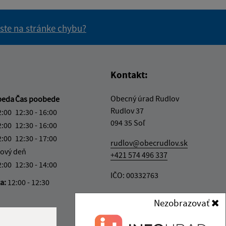
 ste na stránke chybu?
vás užitočné?
e pre vás užitočné?
Kontakt:
Obecný úrad Rudlov
beda
Čas poobede
Rudlov 37
2:00
12:30 - 16:00
094 35 Soľ
2:00
12:30 - 16:00
2:00
12:30 - 17:00
rudlov@obecrudlov.sk
ový deň
+421 574 496 337
2:00
12:30 - 14:00
IČO: 00332763
ka:
12:00 - 12:30
Nezobrazovať