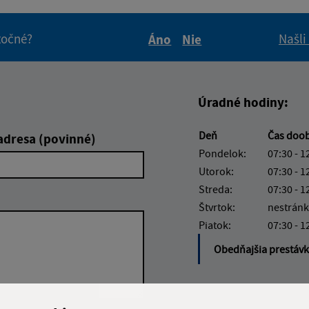
itočné?
Našli
Áno
Nie
Boli tieto informácie pre 
Boli tieto informáci
Úradné hodiny:
Deň
Čas doo
adresa (povinné)
Pondelok:
07:30 - 1
Utorok:
07:30 - 1
Streda:
07:30 - 1
Štvrtok:
nestránk
Piatok:
07:30 - 1
Obedňajšia prestáv