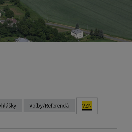
yhlášky
Voľby/Referendá
VZN