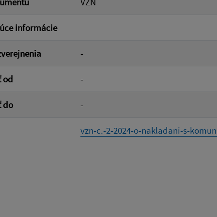
kumentu
VZN
úce informácie
verejnenia
-
ť od
-
ť do
-
vzn-c.-2-2024-o-nakladani-s-komuna