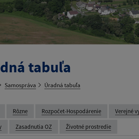
dná tabuľa
Samospráva
Úradná tabuľa
Rôzne
Rozpočet-Hospodárenie
Verejné v
y
Zasadnutia OZ
Životné prostredie