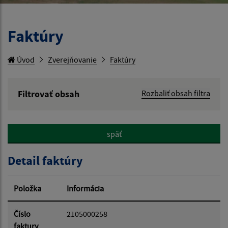
Faktúry
Úvod
Zverejňovanie
Faktúry
Filtrovať obsah
Rozbaliť obsah filtra
Hľadaný výraz:
späť
Hľadať v:
Detail faktúry
Typ dátumu:
Položka
Informácia
Dátum od:
Číslo
2105000258
faktury