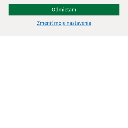
Odmietam
Zmeniť moje nastavenia
Informácie o stránke:
Vyhlásenie o prístupnosti
Autorské práva
Ochrana osobných údajov
Navigácia: