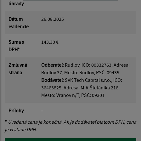
úhrady
Dátum
26.08.2025
evidencie
Suma s
143.30 €
DPH*
Zmluvná
Odberateľ
: Rudlov, IČO: 00332763, Adresa:
strana
Rudlov 37, Mesto: Rudlov, PSČ: 09435
Dodávateľ
: SVK Tech Capital s.r.o., IČO:
36463825, Adresa: M.R.Štefánika 216,
Mesto: Vranov n/T, PSČ: 09301
Prílohy
-
*
Uvedená cena je konečná. Ak je dodávateľ platcom DPH, cena
je vrátane DPH.