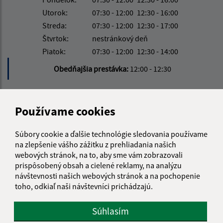
Utorok:
07:30 - 12:00
12:30 - 16:00
Streda:
07:30 - 12:00
12:30 - 17:00
Štvrtok:
nestránkový deň
Piatok:
07:30 - 12:00
12:30 - 14:00
Obedňajšia prestávka:
12:00 - 12:30
Kontakt:
Používame cookies
Obecný úrad Rudlov
Rudlov 37
Súbory cookie a ďalšie technológie sledovania používame
na zlepšenie vášho zážitku z prehliadania našich
094 35 Soľ
webových stránok, na to, aby sme vám zobrazovali
rudlov@obecrudlov.sk
prispôsobený obsah a cielené reklamy, na analýzu
návštevnosti našich webových stránok a na pochopenie
+421 574 496 337
toho, odkiaľ naši návštevníci prichádzajú.
IČO: 00332763
Súhlasím