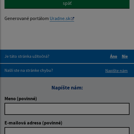
späť
Generované portálom
Uradne.sk
Je táto stránka užitočná?
Áno
Nie
Boli tieto 
Boli 
Našli ste na stránke chybu?
Napíšte nám
Napíšte nám:
Meno (povinné)
E-mailová adresa (povinné)