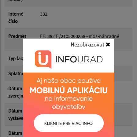
Dátum do:
Interné
382
číslo
Suma od:
Predmet
FP: 382 F /2105000258 - mos-náhradné
diely
Nezobrazovať
Suma do:
Typ faktúry
dodávateľská
Splatnosť
03.09.2025
Filtrovať
Reset
Dátum
11.09.2025
zverejnenia
Dátum
20.08.2025
vystavenia
Dátum
26.08.2025