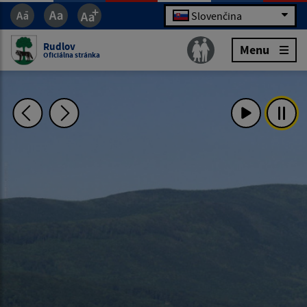
Slovenčina
Rudlov
Menu
Oficiálna stránka