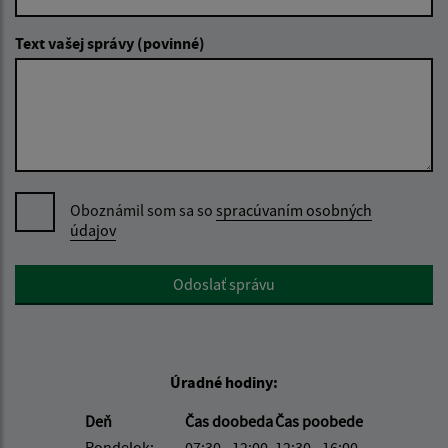
Text vašej správy (povinné)
Oboznámil som sa so
spracúvaním osobných
údajov
Google reCaptcha Response
Odoslať správu
Úradné hodiny:
Deň
Čas doobeda
Čas poobede
Pondelok:
07:30 - 12:00
12:30 - 16:00