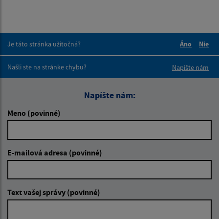
Je táto stránka užitočná?
Áno
Nie
Boli tieto 
Boli 
Našli ste na stránke chybu?
Napíšte nám
Napíšte nám:
Meno (povinné)
E-mailová adresa (povinné)
Text vašej správy (povinné)