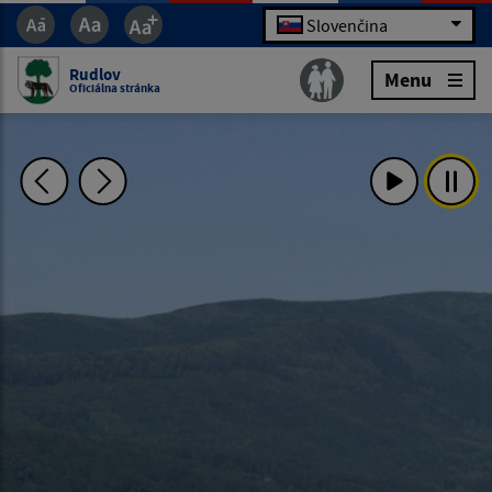
Slovenčina
Rudlov
Menu
Oficiálna stránka