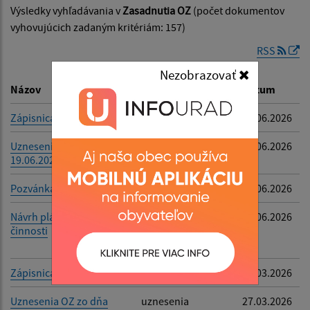
Výsledky vyhľadávania v
Zasadnutia OZ
(počet dokumentov
Dátum zverejnenia od:
vyhovujúcich zadaným kritériám: 157)
RSS
Dátum zverejnenia do:
Nezobrazovať
Názov
Popis
Dátum
Zápisnica - 19.06.2026
zápisnica
22.06.2026
Filtrovať
Reset
Uznesenia zo dňa
uznesenia - 24.
20.06.2026
19.06.2026
zasadnutie
Pozvánka OZ
pozvánka
11.06.2026
Návrh plánu kontrolnej
plán kontrolnej
01.06.2026
činnosti
činnosti na 2.
polrok 2026
Zápisnica - 26.03.2026
zápisnica
29.03.2026
Uznesenia OZ zo dňa
uznesenia
27.03.2026