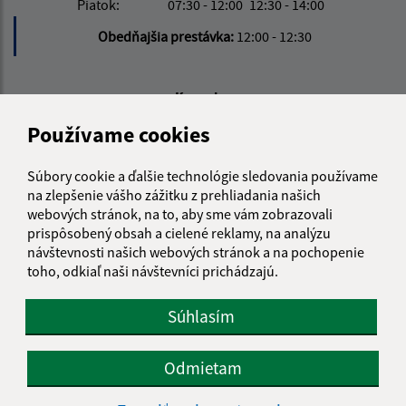
Piatok:
07:30 - 12:00
12:30 - 14:00
Obedňajšia prestávka:
12:00 - 12:30
Kontakt:
Používame cookies
Obecný úrad Rudlov
Rudlov 37
094 35 Soľ
Súbory cookie a ďalšie technológie sledovania používame
na zlepšenie vášho zážitku z prehliadania našich
rudlov@obecrudlov.sk
webových stránok, na to, aby sme vám zobrazovali
prispôsobený obsah a cielené reklamy, na analýzu
+421 574 496 337
návštevnosti našich webových stránok a na pochopenie
IČO: 00332763
toho, odkiaľ naši návštevníci prichádzajú.
Súhlasím
Odmietam