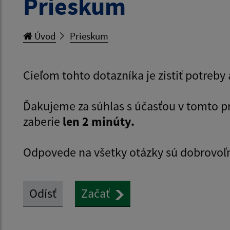
Prieskum
Úvod
Prieskum
Cieľom tohto dotazníka je zistiť potreb
Ďakujeme za súhlas s účasťou v tomto 
zaberie
len 2 minúty.
Odpovede na všetky otázky sú dobrovoľ
Odísť
Začať