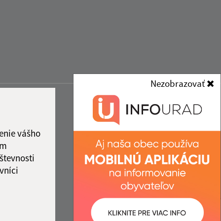
Nezobrazovať
enie vášho
ám
števnosti
vníci