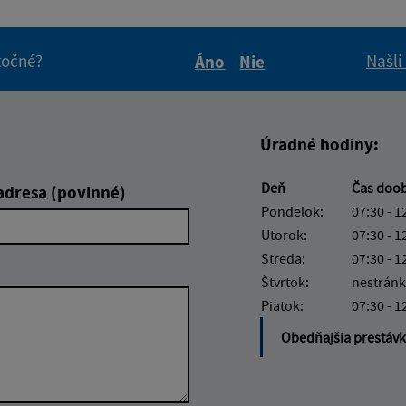
itočné?
Našli
Áno
Nie
Boli tieto informácie pre 
Boli tieto informáci
Úradné hodiny:
Deň
Čas doo
adresa (povinné)
Pondelok:
07:30 - 1
Utorok:
07:30 - 1
Streda:
07:30 - 1
Štvrtok:
nestránk
Piatok:
07:30 - 1
Obedňajšia prestáv