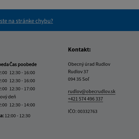
 ste na stránke chybu?
vás užitočné?
e pre vás užitočné?
Kontakt:
Obecný úrad Rudlov
beda
Čas poobede
Rudlov 37
2:00
12:30 - 16:00
094 35 Soľ
2:00
12:30 - 16:00
2:00
12:30 - 17:00
rudlov@obecrudlov.sk
ový deň
+421 574 496 337
2:00
12:30 - 14:00
IČO: 00332763
ka:
12:00 - 12:30