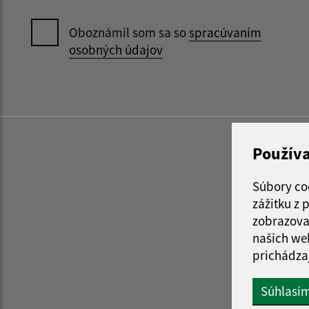
Oboznámil som sa so
spracúvaním
osobných údajov
Použív
Súbory co
zážitku z
zobrazova
našich we
prichádza
Súhlasí