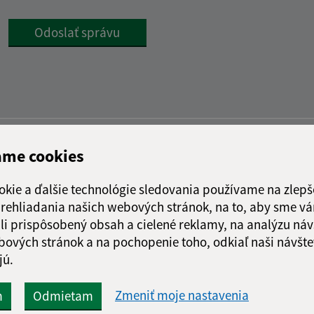
Google reCaptcha Response
Odoslať správu
ame cookies
okie a ďalšie technológie sledovania používame na zlepš
 prehliadania našich webových stránok, na to, aby sme v
li prispôsobený obsah a cielené reklamy, na analýzu náv
bových stránok a na pochopenie toho, odkiaľ naši návšte
jú.
Zmeniť moje nastavenia
m
Odmietam