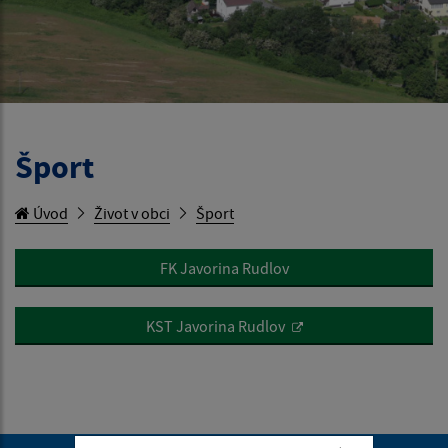
Šport
Úvod
Život v obci
Šport
FK Javorina Rudlov
KST Javorina Rudlov