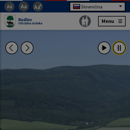
Slovenčina
Rudlov
Menu
Oficiálna stránka