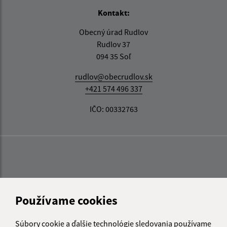
Kontakt:
Obecný úrad Rudlov
Rudlov 37
094 35 Soľ
rudlov@obecrudlov.sk
+421 574 496 337
IČO: 00332763
Používame cookies
Súbory cookie a ďalšie technológie sledovania používame