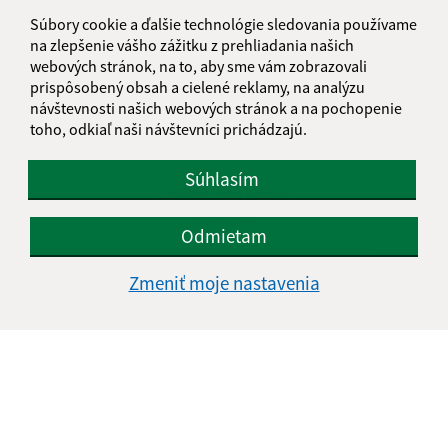
Streda:
07:30 - 12:00
12:30 - 17:00
Súbory cookie a ďalšie technológie sledovania používame
Štvrtok:
nestránkový deň
na zlepšenie vášho zážitku z prehliadania našich
Piatok:
07:30 - 12:00
12:30 - 14:00
webových stránok, na to, aby sme vám zobrazovali
prispôsobený obsah a cielené reklamy, na analýzu
Obedňajšia prestávka:
12:00 - 12:30
návštevnosti našich webových stránok a na pochopenie
toho, odkiaľ naši návštevníci prichádzajú.
Kontakt:
Súhlasím
Obecný úrad Rudlov
Rudlov 37
Odmietam
094 35 Soľ
Zmeniť moje nastavenia
rudlov@obecrudlov.sk
+421 574 496 337
IČO: 00332763