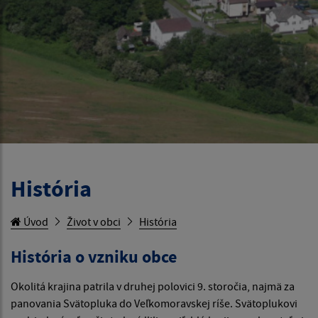
História
Úvod
Život v obci
História
História o vzniku obce
Okolitá krajina patrila v druhej polovici 9. storočia, najmä za
panovania Svätopluka do Veľkomoravskej ríše. Svätoplukovi