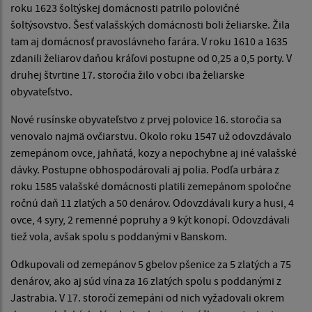
roku 1623 šoltýskej domácnosti patrilo polovičné
šoltýsovstvo. Šesť valašských domácnosti boli želiarske. Žila
tam aj domácnosť pravoslávneho farára. V roku 1610 a 1635
zdanili želiarov daňou kráľovi postupne od 0,25 a 0,5 porty. V
druhej štvrtine 17. storočia žilo v obci iba želiarske
obyvateľstvo.
Nové rusínske obyvateľstvo z prvej polovice 16. storočia sa
venovalo najmä ovčiarstvu. Okolo roku 1547 už odovzdávalo
zemepánom ovce, jahňatá, kozy a nepochybne aj iné valašské
dávky. Postupne obhospodárovali aj polia. Podľa urbára z
roku 1585 valašské domácnosti platili zemepánom spoločne
ročnú daň 11 zlatých a 50 denárov. Odovzdávali kury a husi, 4
ovce, 4 syry, 2 remenné popruhy a 9 kýt konopí. Odovzdávali
tiež vola, avšak spolu s poddanými v Banskom.
Odkupovali od zemepánov 5 gbelov pšenice za 5 zlatých a 75
denárov, ako aj súd vína za 16 zlatých spolu s poddanými z
Jastrabia. V 17. storočí zemepáni od nich vyžadovali okrem