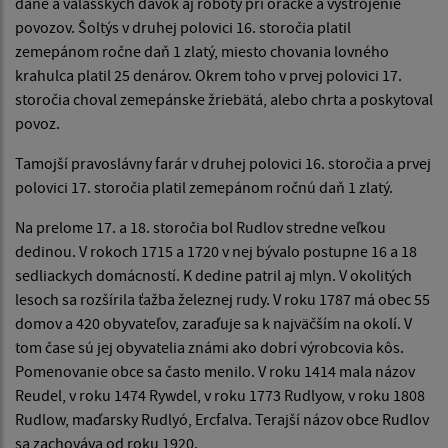
dane a valašských dávok aj roboty pri oráčke a vystrojenie
povozov. Šoltýs v druhej polovici 16. storočia platil
zemepánom ročne daň 1 zlatý, miesto chovania lovného
krahulca platil 25 denárov. Okrem toho v prvej polovici 17.
storočia choval zemepánske žriebätá, alebo chrta a poskytoval
povoz.
Tamojší pravoslávny farár v druhej polovici 16. storočia a prvej
polovici 17. storočia platil zemepánom ročnú daň 1 zlatý.
Na prelome 17. a 18. storočia bol Rudlov stredne veľkou
dedinou. V rokoch 1715 a 1720 v nej bývalo postupne 16 a 18
sedliackych domácností. K dedine patril aj mlyn. V okolitých
lesoch sa rozšírila ťažba železnej rudy. V roku 1787 má obec 55
domov a 420 obyvateľov, zaraďuje sa k najväčším na okolí. V
tom čase sú jej obyvatelia známi ako dobrí výrobcovia kôs.
Pomenovanie obce sa často menilo. V roku 1414 mala názov
Reudel, v roku 1474 Rywdel, v roku 1773 Rudlyow, v roku 1808
Rudlow, maďarsky Rudlyó, Ercfalva. Terajší názov obce Rudlov
sa zachováva od roku 1920.