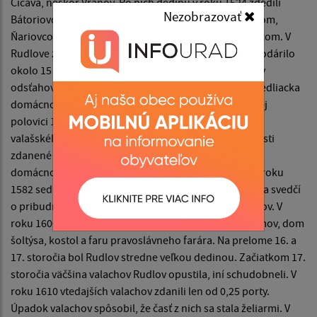
Čičava, neskôr Vranov. Po nich dedinu v roku 1524 zdedili
Nezobrazovať
Bátoriovci. V 17. storočí patrila postupne Nádašdiovcom,
Ňariovcom, Esterháziovcom, Drugetovcom a ich dedičom. V
Rudlove začiatkom druhej polovice 15. storočia hospodárilo
okolo 15 domácností, ktoré sa zakrátko takmer všetky
odsťahovali. V roku 1493 tam hospodárila len jedna sedliacka
domácnosť. Noví obyvatelia sa začali usadzovať v prvej
polovici 16. storočia, nepochybne podľa zákupného
valašského práva. V roku 1567 boli valašské domácnosti
zdanené daňou kráľovi od dvoch port. Dve želiarske
domácnosti a domácnosť slobodníka daň neplatili. V roku
1582 sedliakov zdanili od piatich port. Nárast zdanenia svedčí
o pribudnutí domácnosti a zväčšení rozsahu pozemkov. V
roku 1600 malo sídlo 21 obývaných poddanských domov, dom
šoltýsa, kostol a faru pravoslávneho farára. Na prelome 16. a
17. storočia bol Rudlov stredne veľkou dedinou. Začiatkom 17.
storočia väčšina valachov Rudlov opustila, iní schudobneli. V
roku 1610 vtedajších valachov zdanili len od 0,25 porty.
Úpadok valachov spôsobil, že časť z nich sa stala želiarmi. V