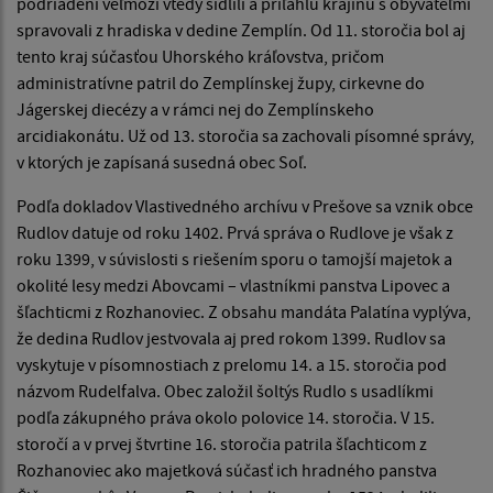
podriadení veľmoži vtedy sídlili a priľahlú krajinu s obyvateľmi
spravovali z hradiska v dedine Zemplín. Od 11. storočia bol aj
tento kraj súčasťou Uhorského kráľovstva, pričom
administratívne patril do Zemplínskej župy, cirkevne do
Jágerskej diecézy a v rámci nej do Zemplínskeho
arcidiakonátu. Už od 13. storočia sa zachovali písomné správy,
v ktorých je zapísaná susedná obec Soľ.
Podľa dokladov Vlastivedného archívu v Prešove sa vznik obce
Rudlov datuje od roku 1402. Prvá správa o Rudlove je však z
roku 1399, v súvislosti s riešením sporu o tamojší majetok a
okolité lesy medzi Abovcami – vlastníkmi panstva Lipovec a
šľachticmi z Rozhanoviec. Z obsahu mandáta Palatína vyplýva,
že dedina Rudlov jestvovala aj pred rokom 1399. Rudlov sa
vyskytuje v písomnostiach z prelomu 14. a 15. storočia pod
názvom Rudelfalva. Obec založil šoltýs Rudlo s usadlíkmi
podľa zákupného práva okolo polovice 14. storočia. V 15.
storočí a v prvej štvrtine 16. storočia patrila šľachticom z
Rozhanoviec ako majetková súčasť ich hradného panstva