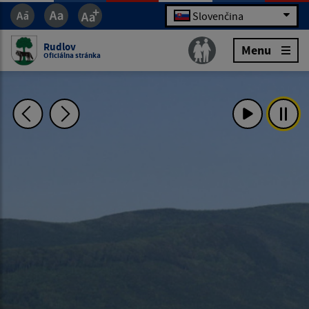
Slovenčina
Rudlov
Menu
Oficiálna stránka