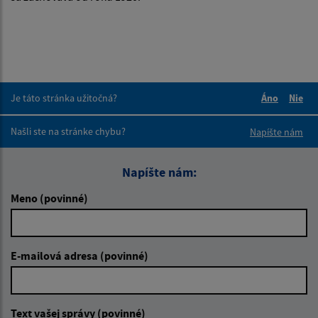
Je táto stránka užitočná?
Áno
Nie
Boli tieto 
Boli 
Našli ste na stránke chybu?
Napíšte nám
Napíšte nám:
Meno (povinné)
E-mailová adresa (povinné)
Text vašej správy (povinné)