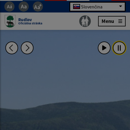
Slovenčina
Rudlov
Menu
Oficiálna stránka