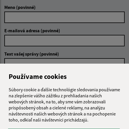
Meno (povinné)
E-mailová adresa (povinné)
Text vašej správy (povinné)
Používame cookies
Súbory cookie a ďalšie technológie sledovania používame
na zlepšenie vášho zážitku z prehliadania našich
webových stránok, na to, aby sme vám zobrazovali
Oboznámil som sa so
spracúvaním osobných
údajov
prispôsobený obsah a cielené reklamy, na analýzu
návštevnosti našich webových stránok a na pochopenie
toho, odkiaľ naši návštevníci prichádzajú.
Google reCaptcha Response
Odoslať správu