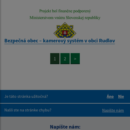
Bezpečná obec – kamerový systém v obci Rudlov
1
2
>
Je táto stránka užitočná?
Áno
Nie
Boli tieto 
Boli 
Našli ste na stránke chybu?
Napíšte nám
Napíšte nám: