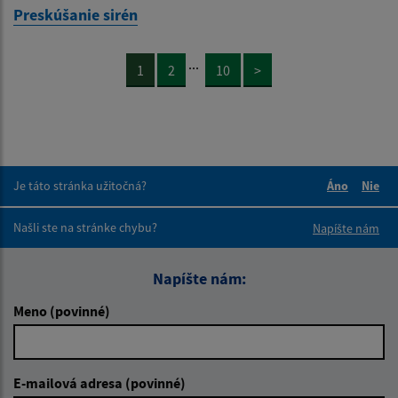
Preskúšanie sirén
...
1
2
10
>
Je táto stránka užitočná?
Áno
Nie
Boli tieto 
Boli 
Našli ste na stránke chybu?
Napíšte nám
Napíšte nám:
Meno (povinné)
E-mailová adresa (povinné)