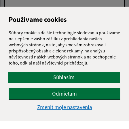
Používame cookies
Text vašej správy (povinné)
Súbory cookie a ďalšie technológie sledovania používame
na zlepšenie vášho zážitku z prehliadania našich
webových stránok, na to, aby sme vám zobrazovali
prispôsobený obsah a cielené reklamy, na analýzu
návštevnosti našich webových stránok a na pochopenie
toho, odkiaľ naši návštevníci prichádzajú.
Oboznámil som sa so
spracúvaním osobných
údajov
Súhlasím
Google reCaptcha Response
Odoslať správu
Odmietam
Zmeniť moje nastavenia
Úradné hodiny:
Deň
Čas doobeda
Čas poobede