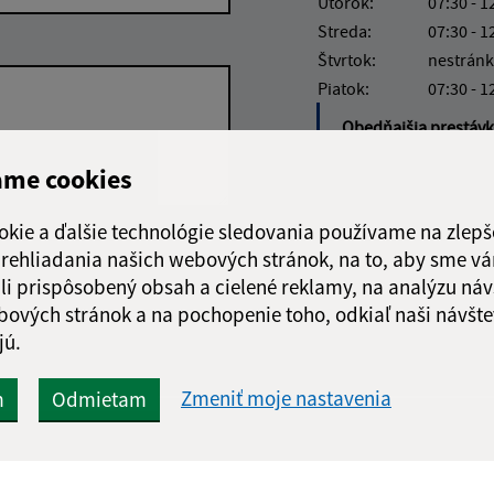
Utorok:
07:30 - 1
Streda:
07:30 - 1
Štvrtok:
nestránk
Piatok:
07:30 - 1
Obedňajšia prestáv
ame cookies
okie a ďalšie technológie sledovania používame na zlepš
Google reCaptcha Response
 prehliadania našich webových stránok, na to, aby sme v
Odoslať správu
li prispôsobený obsah a cielené reklamy, na analýzu náv
bových stránok a na pochopenie toho, odkiaľ naši návšte
jú.
Zmeniť moje nastavenia
m
Odmietam