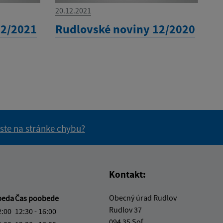
20.12.2021
12/2021
Rudlovské noviny 12/2020
 ste na stránke chybu?
vás užitočné?
e pre vás užitočné?
Kontakt:
Obecný úrad Rudlov
beda
Čas poobede
Rudlov 37
2:00
12:30 - 16:00
094 35 Soľ