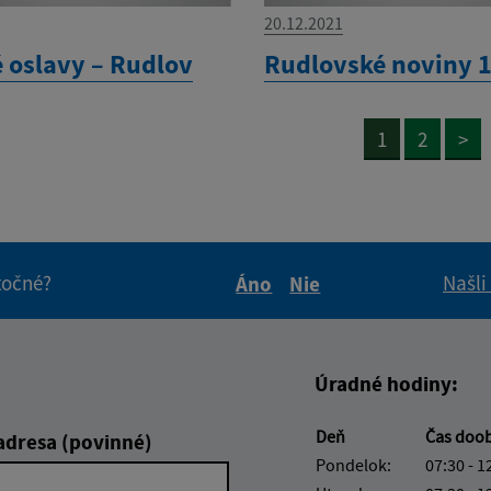
20.12.2021
 oslavy – Rudlov
Rudlovské noviny 
1
2
>
itočné?
Našli
Áno
Nie
Boli tieto informácie pre 
Boli tieto informáci
Úradné hodiny:
Deň
Čas doo
adresa (povinné)
Pondelok:
07:30 - 1