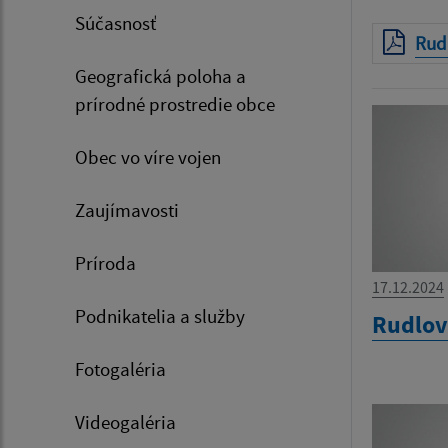
Súčasnosť
Rud
Geografická poloha a
prírodné prostredie obce
Obec vo víre vojen
Zaujímavosti
Príroda
17.12.2024
Podnikatelia a služby
Rudlov
Fotogaléria
Videogaléria