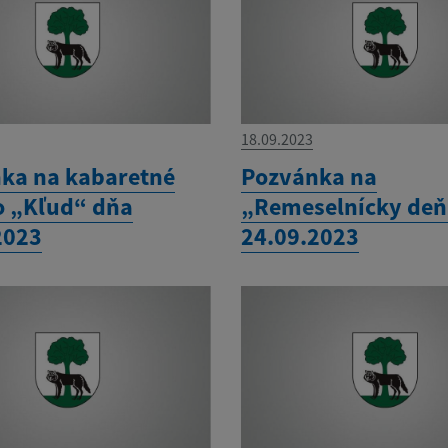
18.09.2023
ka na kabaretné
Pozvánka na
o „Kľud“ dňa
„Remeselnícky deň
2023
24.09.2023