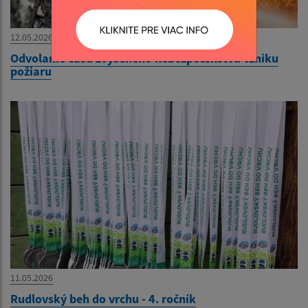
12.05.2026
Odvolanie času zvýšeného nebezpečenstva vzniku
požiaru
11.05.2026
Rudlovský beh do vrchu - 4. ročník