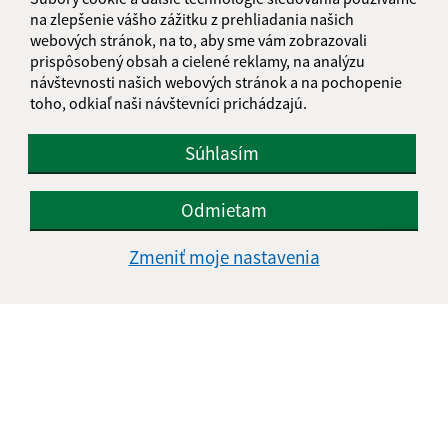
na zlepšenie vášho zážitku z prehliadania našich
webových stránok, na to, aby sme vám zobrazovali
prispôsobený obsah a cielené reklamy, na analýzu
návštevnosti našich webových stránok a na pochopenie
Oboznámil som sa so
spracúvaním osobných
údajov
toho, odkiaľ naši návštevníci prichádzajú.
Google reCaptcha Response
Súhlasím
Odoslať správu
Odmietam
Úradné hodiny:
Zmeniť moje nastavenia
Deň
Čas doobeda
Čas poobede
Pondelok:
07:30 - 12:00
12:30 - 16:00
Utorok:
07:30 - 12:00
12:30 - 16:00
Streda:
07:30 - 12:00
12:30 - 17:00
Štvrtok:
nestránkový deň
Piatok:
07:30 - 12:00
12:30 - 14:00