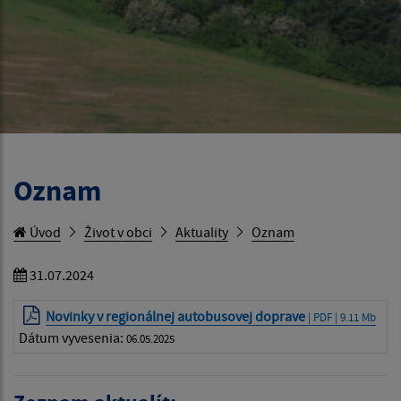
Oznam
Úvod
Život v obci
Aktuality
Oznam
31.07.2024
Novinky v regionálnej autobusovej doprave
| PDF | 9.11 Mb
Dátum vyvesenia:
06.05.2025