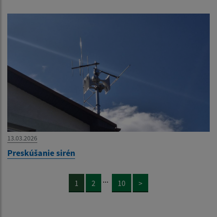
13.03.2026
Preskúšanie sirén
...
1
2
10
>