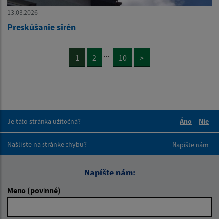
13.03.2026
Preskúšanie sirén
...
1
2
10
>
Je táto stránka užitočná?
Áno
Nie
Boli tieto 
Boli 
Našli ste na stránke chybu?
Napíšte nám
Napíšte nám:
Meno (povinné)