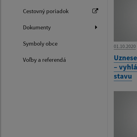
Cestovný poriadok
Dokumenty
Symboly obce
01.10.2020
Uznese
Voľby a referendá
– vyhl
stavu