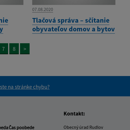
07.08.2020
nie
Tlačová správa – sčítanie
ny
obyvateľov domov a bytov
7
8
>
 ste na stránke chybu?
vás užitočné?
e pre vás užitočné?
Kontakt:
Obecný úrad Rudlov
beda
Čas poobede