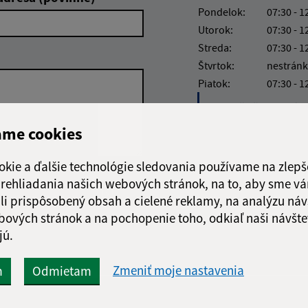
Pondelok:
07:30 - 1
Utorok:
07:30 - 1
Streda:
07:30 - 1
Štvrtok:
nestránk
Piatok:
07:30 - 1
Obedňajšia prestáv
ame cookies
okie a ďalšie technológie sledovania používame na zlepš
 prehliadania našich webových stránok, na to, aby sme v
Google reCaptcha Response
Odoslať správu
li prispôsobený obsah a cielené reklamy, na analýzu náv
bových stránok a na pochopenie toho, odkiaľ naši návšte
jú.
Zmeniť moje nastavenia
m
Odmietam