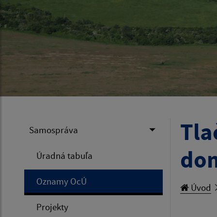
Tla
Samospráva
dom
Úradná tabuľa
Oznamy OcÚ
Úvod
Projekty