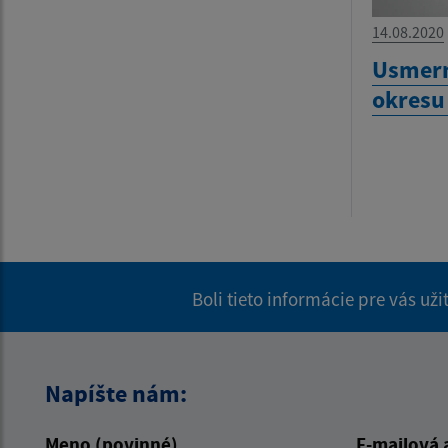
14.08.2020
Usmern
okresu
Boli tieto informácie pre vás už
Napíšte nám:
Meno (povinné)
E-mailová 