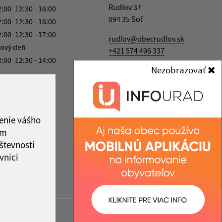
Rudlov 37
2:00
12:30 - 16:00
094 35 Soľ
2:00
12:30 - 16:00
2:00
12:30 - 17:00
rudlov@obecrudlov.sk
ový deň
+421 574 496 337
2:00
12:30 - 14:00
Nezobrazovať
IČO: 00332763
ka:
12:00 - 12:30
enie vášho
ám
števnosti
vníci