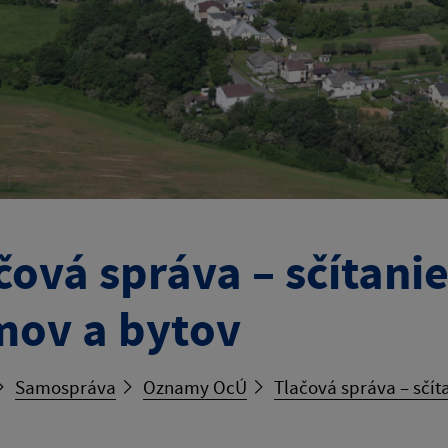
čová správa – sčítani
ov a bytov
Samospráva
Oznamy OcÚ
Tlačová správa – sčí