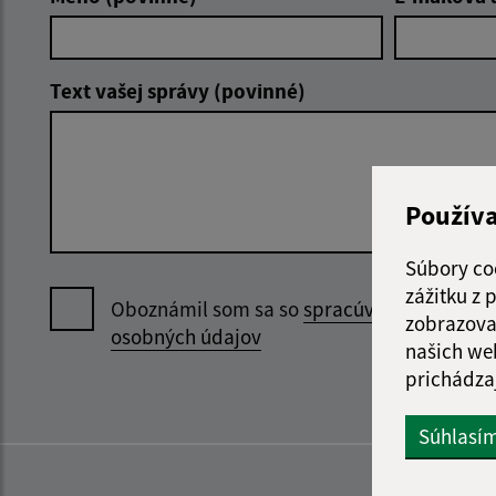
Text vašej správy (povinné)
Použív
Súbory co
zážitku z
Oboznámil som sa so
spracúvaním
zobrazova
osobných údajov
našich we
prichádza
Súhlasí