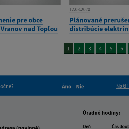
12.08.2020
enie pre obce
Plánované preruše
 Vranov nad Topľou
distribúcie elektri
1
2
3
4
5
6
itočné?
Našli
Áno
Nie
Boli tieto informácie pre 
Boli tieto informáci
Úradné hodiny:
Deň
Čas doo
adresa (povinné)