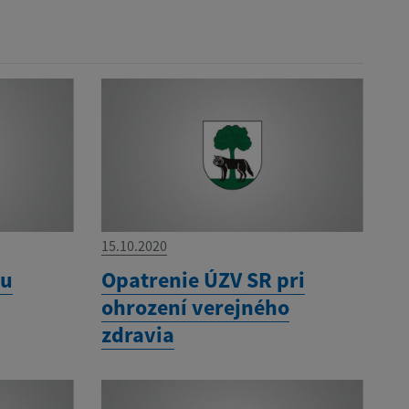
15.10.2020
nu
Opatrenie ÚZV SR pri
ohrození verejného
zdravia