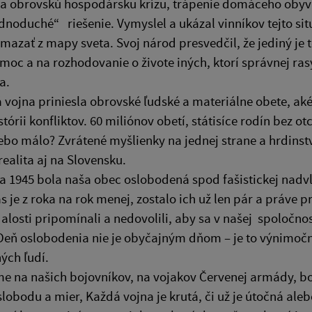
Na obrovskú hospodársku krízu, trápenie domáceho obyv
ednoduché“ riešenie. Vymyslel a ukázal vinníkov tejto sit
mazať z mapy sveta. Svoj národ presvedčil, že jediný je 
moc a na rozhodovanie o živote iných, ktorí správnej ras
a.
á vojna priniesla obrovské ľudské a materiálne obete, aké
stórii konfliktov. 60 miliónov obetí, státisíce rodín bez o
lebo málo? Zvrátené myšlienky na jednej strane a hrdinst
realita aj na Slovensku.
a 1945 bola naša obec oslobodená spod fašistickej nad
as je z roka na rok menej, zostalo ich už len pár a práve 
udalosti pripomínali a nedovolili, aby sa v našej spoločn
 Deň oslobodenia nie je obyčajným dňom – je to výnimoč
ých ľudí.
e na našich bojovníkov, na vojakov Červenej armády, b
slobodu a mier, Každá vojna je krutá, či už je útočná aleb