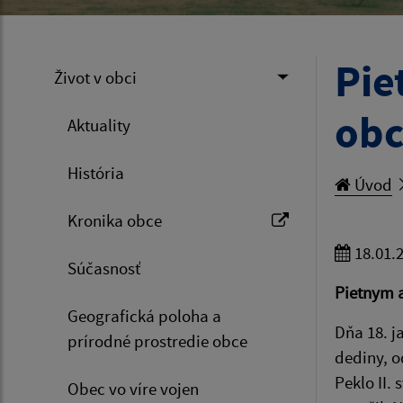
Pie
Život v obci
obc
Aktuality
História
Úvod
Kronika obce
18.01.
Súčasnosť
Pietnym a
Geografická poloha a
Dňa 18. j
prírodné prostredie obce
dediny, o
Peklo II.
Obec vo víre vojen