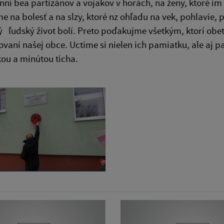
inní bea partizánov a vojakov v horách, na ženy, ktoré im
 na bolesť a na slzy, ktoré nz ohľadu na vek, pohlavie, 
 ľudský život bolí. Preto poďakujme všetkým, ktorí obetov
vaní našej obce. Uctime si nielen ich pamiatku, ale aj pa
ou a minútou ticha.