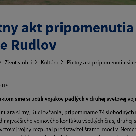
tny akt pripomenutia
e Rudlov
Život v obci
Kultúra
Pietny akt pripomenutia si 
2019
ktom sme si uctili vojakov padlých v druhej svetovej voj
anuára si my, Rudlovčania, pripomíname 74 slobodných r
d najväčšieho vojnového konfliktu všetkých čias, druhej s
 svetovej vojny rozpútal predstaviteľ štátnej moci v Neme