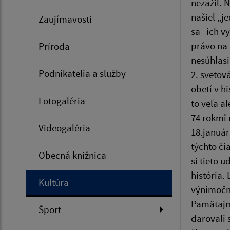
nezažil. 
našiel „j
Zaujímavosti
sa ich vy
právo na 
Príroda
nesúhlasi
Podnikatelia a služby
2. svetov
obetí v hi
Fotogaléria
to veľa a
74 rokmi 
Videogaléria
18.január
týchto či
Obecná knižnica
si tieto 
história.
Kultúra
výnimočn
Pamätajm
Šport
darovali 