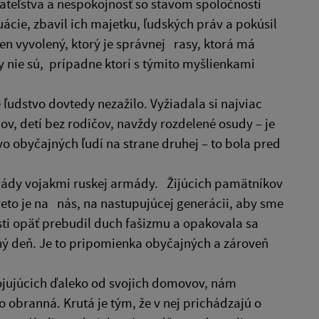
ateľstva a nespokojnosť so stavom spoločnosti
uácie, zbavil ich majetku, ľudských práv a pokúsil
ten vyvolený, ktorý je správnej rasy, ktorá má
y nie sú, prípadne ktorí s týmito myšlienkami
 ľudstvo dovtedy nezažilo. Vyžiadala si najviac
tcov, detí bez rodičov, navždy rozdelené osudy – je
vo obyčajných ľudí na strane druhej – to bola pred
vlády vojakmi ruskej armády. Žijúcich pamätníkov
preto je na nás, na nastupujúcej generácii, aby sme
osti opäť prebudil duch fašizmu a opakovala sa
ný deň. Je to pripomienka obyčajných a zároveň
ojujúcich ďaleko od svojich domovov, nám
o obranná. Krutá je tým, že v nej prichádzajú o