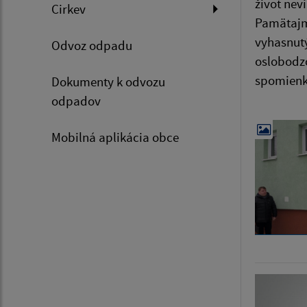
život nev
Cirkev
Pamätajme
vyhasnutý
Odvoz odpadu
oslobodzo
spomienk
Dokumenty k odvozu
odpadov
Mobilná aplikácia obce