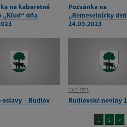
ka na kabaretné
Pozvánka na
o „Kľud“ dňa
„Remeselnícky deň
2023
24.09.2023
20.12.2021
 oslavy – Rudlov
Rudlovské noviny 
1
2
>