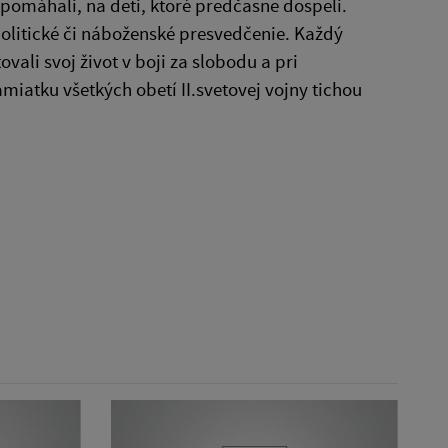
 pomáhali, na deti, ktoré predčasne dospeli.
politické či náboženské presvedčenie. Každý
ali svoj život v boji za slobodu a pri
miatku všetkých obetí II.svetovej vojny tichou