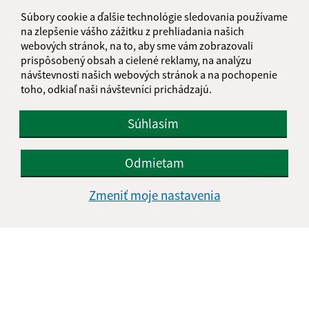
Súbory cookie a ďalšie technológie sledovania používame
na zlepšenie vášho zážitku z prehliadania našich
webových stránok, na to, aby sme vám zobrazovali
prispôsobený obsah a cielené reklamy, na analýzu
návštevnosti našich webových stránok a na pochopenie
Oboznámil som sa so
spracúvaním osobných
toho, odkiaľ naši návštevníci prichádzajú.
údajov
Súhlasím
Google reCaptcha Response
Odoslať správu
Odmietam
Zmeniť moje nastavenia
Úradné hodiny:
Deň
Čas doobeda
Čas poobede
Pondelok:
07:30 - 12:00
12:30 - 16:00
Utorok:
07:30 - 12:00
12:30 - 16:00
Streda:
07:30 - 12:00
12:30 - 17:00
Štvrtok:
nestránkový deň